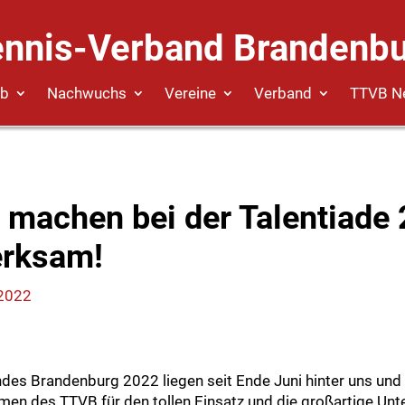
ennis-Verband Brandenbu
eb
Nachwuchs
Vereine
Verband
TTVB N
 machen bei der Talentiade
erksam!
 2022
des Brandenburg 2022 liegen seit Ende Juni hinter uns und 
en des TTVB für den tollen Einsatz und die großartige Unte