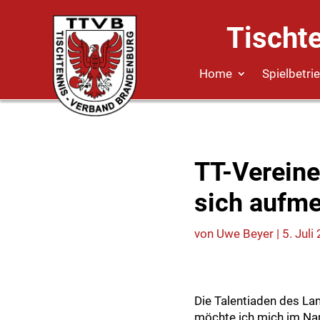
Tischt
Home
Spielbetri
TT-Vereine
sich aufm
von
Uwe Beyer
|
5. Juli
Die Talentiaden des Lan
möchte ich mich im Nam