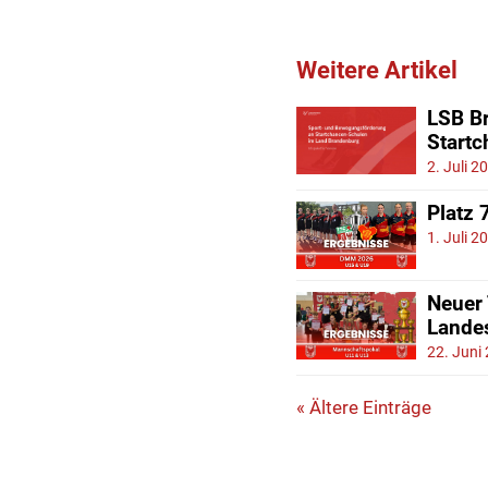
Weitere Artikel
LSB Br
Start
2. Juli 2
Platz 
1. Juli 2
Neuer
Lande
22. Juni
« Ältere Einträge