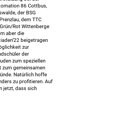
tomation 86 Cottbus,
swalde, der BSG
Prenzlau, dem TTC
Grün/Rot Wittenberge
em aber die
ntiaden’22 beigetragen
glichkeit zur
dschüler der
luden zum speziellen
heit zum gemeinsamen
ünde. Natürlich hoffe
ders zu profitieren. Auf
jetzt, dass sich