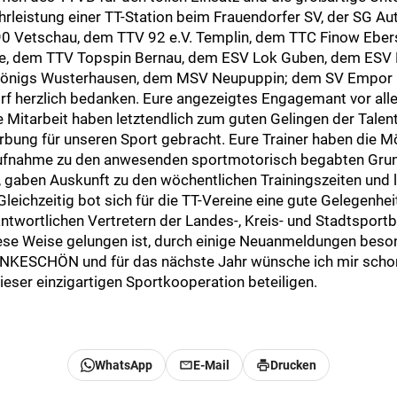
leistung einer TT-Station beim Frauendorfer SV, der SG Au
90 Vetschau, dem TTV 92 e.V. Templin, dem TTC Finow Eber
e, dem TTV Topspin Bernau, dem ESV Lok Guben, dem ESV 
Königs Wusterhausen, dem MSV Neupuppin; dem SV Empor 
f herzlich bedanken. Eure angezeigtes Engagemant vor all
e Mitarbeit haben letztendlich zum guten Gelingen der Tale
rbung für unseren Sport gebracht. Eure Trainer haben die Mö
ufnahme zu den anwesenden sportmotorisch begabten Grun
, gaben Auskunft zu den wöchentlichen Trainingszeiten und 
 Gleichzeitig bot sich für die TT-Vereine eine gute Gelegen
ntwortlichen Vertretern der Landes-, Kreis- und Stadtsportb
iese Weise gelungen ist, durch einige Neuanmeldungen beson
NKESCHÖN und für das nächste Jahr wünsche ich mir schon 
ieser einzigartigen Sportkooperation beteiligen.
WhatsApp
E-Mail
Drucken