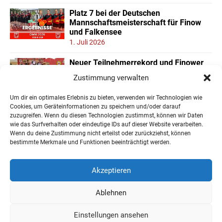
Platz 7 bei der Deutschen
Mannschaftsmeisterschaft für Finow
und Falkensee
1. Juli 2026
Neuer Teilnehmerrekord und Finower
Dominanz beim
Zustimmung verwalten
Landesmannschaftspokal U11/13
22. Juni 2026
Um dir ein optimales Erlebnis zu bieten, verwenden wir Technologien wie
Cookies, um Geräteinformationen zu speichern und/oder darauf
zuzugreifen. Wenn du diesen Technologien zustimmst, können wir Daten
wie das Surfverhalten oder eindeutige IDs auf dieser Website verarbeiten.
Wenn du deine Zustimmung nicht erteilst oder zurückziehst, können
« Ältere Einträge
bestimmte Merkmale und Funktionen beeinträchtigt werden.
Akzeptieren
Ablehnen
Impressum
Datenschutzerklärung
Einstellungen ansehen