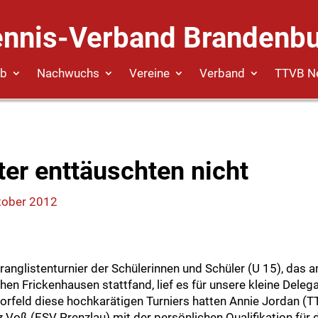
ennis-Verband Brandenbu
eb
Nachwuchs
Vereine
Verband
TTVB N
er enttäuschten nicht
tober 2012
nglistenturnier der Schülerinnen und Schüler (U 15), das
n Frickenhausen stattfand, lief es für unsere kleine Deleg
orfeld diese hochkarätigen Turniers hatten Annie Jordan 
 Voß (ESV Prenzlau) mit der persönlichen Qualifikation für