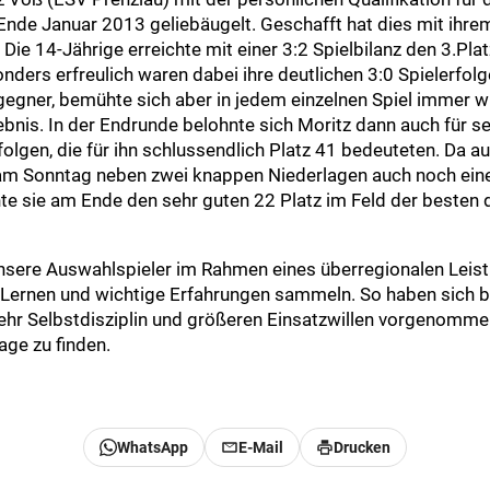
nde Januar 2013 geliebäugelt. Geschafft hat dies mit ihrem
Die 14-Jährige erreichte mit einer 3:2 Spielbilanz den 3.Plat
ers erfreulich waren dabei ihre deutlichen 3:0 Spielerfolg
gegner, bemühte sich aber in jedem einzelnen Spiel immer
ebnis. In der Endrunde belohnte sich Moritz dann auch für 
rfolgen, die für ihn schlussendlich Platz 41 bedeuteten. Da au
am Sonntag neben zwei knappen Niederlagen auch noch eine
chte sie am Ende den sehr guten 22 Platz im Feld der besten
sere Auswahlspieler im Rahmen eines überregionalen Leist
Lernen und wichtige Erfahrungen sammeln. So haben sich be
ehr Selbstdisziplin und größeren Einsatzwillen vorgenommen
ge zu finden.
WhatsApp
E-Mail
Drucken