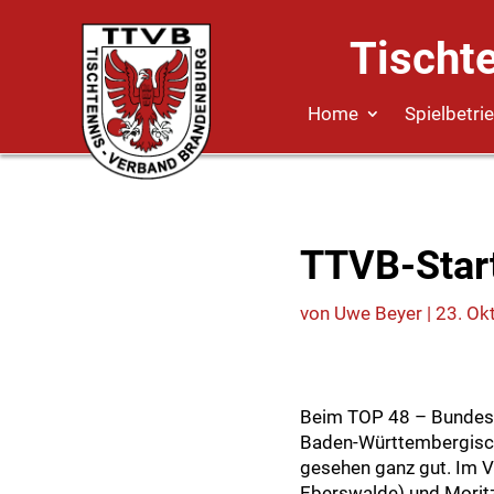
Tischt
Home
Spielbetri
TTVB-Start
von
Uwe Beyer
|
23. Ok
Beim TOP 48 – Bundesra
Baden-Württembergische
gesehen ganz gut. Im V
Eberswalde) und Moritz