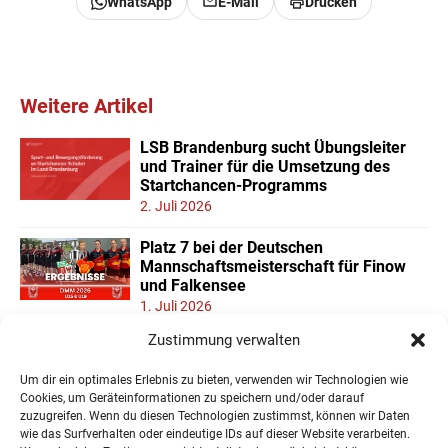
WhatsApp
E-Mail
Drucken
Weitere Artikel
LSB Brandenburg sucht Übungsleiter
und Trainer für die Umsetzung des
Startchancen-Programms
2. Juli 2026
Platz 7 bei der Deutschen
Mannschaftsmeisterschaft für Finow
und Falkensee
1. Juli 2026
Zustimmung verwalten
Neuer Teilnehmerrekord und Finower
Dominanz beim
Um dir ein optimales Erlebnis zu bieten, verwenden wir Technologien wie
Landesmannschaftspokal U11/13
Cookies, um Geräteinformationen zu speichern und/oder darauf
22. Juni 2026
zuzugreifen. Wenn du diesen Technologien zustimmst, können wir Daten
wie das Surfverhalten oder eindeutige IDs auf dieser Website verarbeiten.