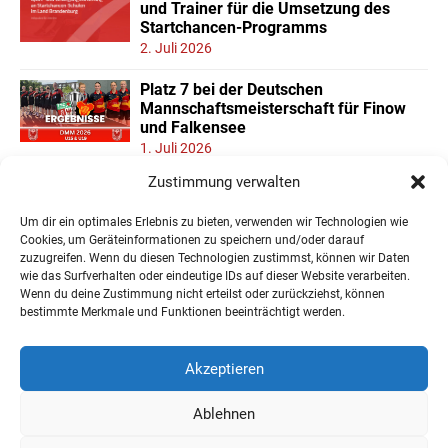
und Trainer für die Umsetzung des
Startchancen-Programms
2. Juli 2026
Platz 7 bei der Deutschen
Mannschaftsmeisterschaft für Finow
und Falkensee
1. Juli 2026
Zustimmung verwalten
Neuer Teilnehmerrekord und Finower
Dominanz beim
Um dir ein optimales Erlebnis zu bieten, verwenden wir Technologien wie
Landesmannschaftspokal U11/13
Cookies, um Geräteinformationen zu speichern und/oder darauf
22. Juni 2026
zuzugreifen. Wenn du diesen Technologien zustimmst, können wir Daten
wie das Surfverhalten oder eindeutige IDs auf dieser Website verarbeiten.
Wenn du deine Zustimmung nicht erteilst oder zurückziehst, können
« Ältere Einträge
bestimmte Merkmale und Funktionen beeinträchtigt werden.
Akzeptieren
Ablehnen
Impressum
Datenschutzerklärung