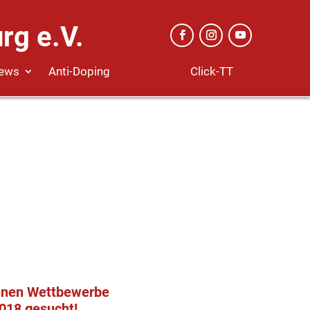
rg e.V.
Click-TT
ews
Anti-Doping
fenen Wettbewerbe
2018 gesucht!