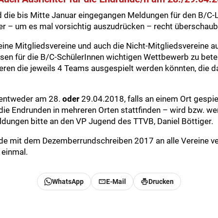
nd die bis Mitte Januar eingegangen Meldungen für den B/C
er – um es mal vorsichtig auszudrücken – recht überschaub
eine Mitgliedsvereine und auch die Nicht-Mitgliedsvereine auf
en für die B/C-SchülerInnen wichtigen Wettbewerb zu betei
eren die jeweils 4 Teams ausgespielt werden könnten, die 
 entweder am 28.
oder
29.04.2018, falls an einem Ort gespie
ie Endrunden in mehreren Orten stattfinden – wird bzw. we
ldungen bitte an den VP Jugend des TTVB, Daniel Böttiger.
e mit dem Dezemberrundschreiben 2017 an alle Vereine vers
einmal.
WhatsApp
E-Mail
Drucken