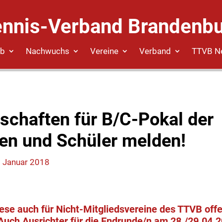
ennis-Verband Brandenbu
eb
Nachwuchs
Vereine
Verband
TTVB N
schaften für B/C-Pokal der
en und Schüler melden!
. Januar 2018
iese auch für Nicht-Mitgliedsvereine des TTVB of
 Auch Ausrichter für die Endrunde/n am 28./29.04.