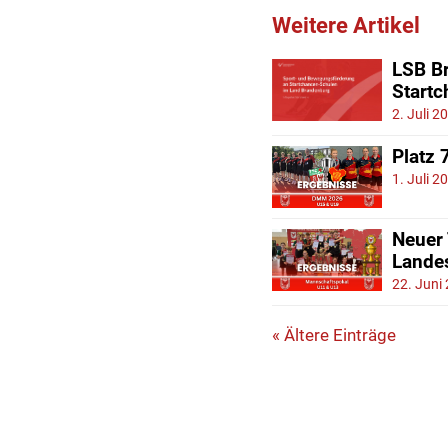
Weitere Artikel
LSB Br
Start
2. Juli 2
Platz 
1. Juli 2
Neuer
Lande
22. Juni
« Ältere Einträge