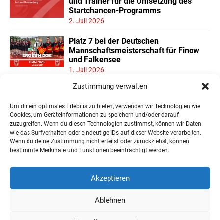
und Trainer für die Umsetzung des
Startchancen-Programms
2. Juli 2026
Platz 7 bei der Deutschen
Mannschaftsmeisterschaft für Finow
und Falkensee
1. Juli 2026
Zustimmung verwalten
Neuer Teilnehmerrekord und Finower
Dominanz beim
Um dir ein optimales Erlebnis zu bieten, verwenden wir Technologien wie
Landesmannschaftspokal U11/13
Cookies, um Geräteinformationen zu speichern und/oder darauf
22. Juni 2026
zuzugreifen. Wenn du diesen Technologien zustimmst, können wir Daten
wie das Surfverhalten oder eindeutige IDs auf dieser Website verarbeiten.
Wenn du deine Zustimmung nicht erteilst oder zurückziehst, können
« Ältere Einträge
bestimmte Merkmale und Funktionen beeinträchtigt werden.
Akzeptieren
Ablehnen
Impressum
Datenschutzerklärung