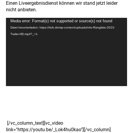
Einen Liveergebnisdienst können wir stand jetzt leider
nicht anbieten.
Video-
Media error: Format(s) not supported or source(s) not found
Player
Datei herunterladen: https://ttvb.de/wp-content/uploads/nttv-Rangliste-2023-
Trailer-HD.mp4?_=1
[/vc_column_text][vc_video
link="https://youtu.be/_Lok4hu0kao"][/vc_column]