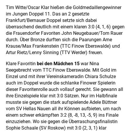
Tim Witte/Oscar Klar hießen die Goldmedaillengewinner
im Jungen Doppel 11. Das an 2 gesetzte
Frankfurt/Bernauer Doppel setzte sich dabei
überraschend deutlich mit einem klaren 3:0 (4, 1, 6) gegen
die Frauendorfer Favoriten John Neugebauer/Tom Rauer
durch. Über Bronze durften sich die Paarungen Arne
Krause/Max Frankenstein (TTC Finow Eberswalde) und
Artur Rietz/Lenny Sinning (TTV Werder) freuen.
Klare Favoritin
bei den Mädchen 15
war Nina
Seegebrecht vom TTC Finow Eberswalde. Mit Gold im
Einzel und mit ihrer Vereinskameradin Chiara Schulze
auch im Doppel wurde die schlanke Finower Spielerin
dieser Favoritenrolle auch vollauf gerecht. Sie gewann all
ihre Einzelspiele klar mit 3:0 Sätzen. Nur im Halbfinale
musste sie gegen die stark aufspielende Adele Büttner
vom SV Hellas Nauen all ihr Können aufbieten, um nach
einem schwer erkämpften 3:2 (8, -8, 13, -5, 9) ins Finale
einzuziehen. Wo sie gegen die Überraschungsfinalistin
Sophie Schaale (SV Roskow) mit 3:0 (2, 3, 1) klar