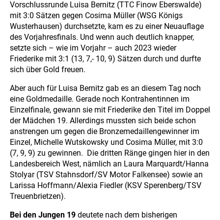
Vorschlussrunde Luisa Bernitz (TTC Finow Eberswalde)
mit 3:0 Sätzen gegen Cosima Müller (WSG Königs
Wusterhausen) durchsetzte, kam es zu einer Neuauflage
des Vorjahresfinals. Und wenn auch deutlich knapper,
setzte sich – wie im Vorjahr – auch 2023 wieder
Friederike mit 3:1 (13, 7,- 10, 9) Sätzen durch und durfte
sich über Gold freuen.
Aber auch für Luisa Bernitz gab es an diesem Tag noch
eine Goldmedaille. Gerade noch Kontrahentinnen im
Einzelfinale, gewann sie mit Friederike den Titel im Doppel
der Mädchen 19. Allerdings mussten sich beide schon
anstrengen um gegen die Bronzemedaillengewinner im
Einzel, Michelle Wutskowsky und Cosima Müller, mit 3:0
(7, 9, 9) zu gewinnen. Die dritten Ränge gingen hier in den
Landesbereich West, nämlich an Laura Marquardt/Hanna
Stolyar (TSV Stahnsdorf/SV Motor Falkensee) sowie an
Larissa Hoffmann/Alexia Fiedler (KSV Sperenberg/TSV
Treuenbrietzen).
Bei den Jungen 19
deutete nach dem bisherigen