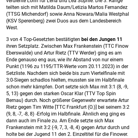
verdiente Lohn für Lena und Lea Sophie. Die 3. Ränge
teilten sich mit Matilda Daum/Letizia Martos Fernandez
(TTSG Michendorf) sowie Anna Nowara/Malia Westphal
(KSV Sperenberg) zwei Duos aus dem Landesbereich
West.
3 von 4 Top-Gesetzten bestätigten
bei den Jungen 11
ihren Setzplatz. Zwischen Max Frankenstein (TTC Finow
Eberswalde) und Artur Rietz (TTV Werder) ging es am
Ende genauso eng aus, wie ihr Abstand von nur einem
Punkt (1196 zu 1195/TTR-Werte vom 20.11.2023) in der
Setzliste. Nachdem sich beide bis zum Viertelfinale mit
3:0-Siegen schadlos hielten, mussten sie im Halbfinale
schon mehr kämpfen. Dort setzte sich Max mit 3:1 (8, -9,
5, 13) gegen den starken Oscar Klar (TTV Top Spin
Bernau) durch. Noch größerer Gegenwehr erwartete Artur
Rietz gegen Tim Witte [TTC Frankfurt (O.)] bei seinem 3:2
(9, 8, -7, -8, 8) -Erfolg im Halbfinale. Ähnlich eng ging es
dann auch im Finale zu. Am Ende setzte sich Max
Frankenstein mit 3:2 (-9, 7, 3, -8, 4) gegen Artur durch und
holte bei der Jugend 11 den 2. Einzeltitel für die Finower.