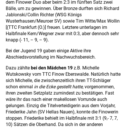
dem Finower Duo aber beim 2:3 im fünften Satz zwei
Bälle, um zu gewinnen. Über Bronze durften sich Richard
Jablonski/Collin Richter (WSG Königs
Wusterhausen/Meuroer SV) sowie Tim Witte/Max Wollin
[(TTC Frankfurt (O.)] freuen. Letztere unterlagen im
Halbfinale Kern/Wegner zwar mit 0:3, aber dennoch sehr
knapp (- 11, – 9, – 9).
Bei der Jugend 19 gaben einige Aktive ihre
Abschiedsvorstellung im Nachwuchsbereich.
Dazu zählte
bei den Mädchen 19
z.B. Michelle
Wutskowsky vom TTC Finow Eberswalde. Natürlich hatte
sich Michelle, die zwischenzeitlich ihren TT-Schläger
schon einmal
in die Ecke gestellt hatte
, vorgenommen,
ihren zweiten Setzplatz zumindest zu bestätigen. Fast
wäre ihr das nach einer makellosen Vorrunde auch
gelungen. Einzig die Titelverteidigerin aus dem Vorjahr,
Friederike Jahn (SV Hellas Nauen), konnte die Finowerin
stoppen. Friederike behielt im Halbfinale mit 3:1 (9,- 7, 7,
10) Sätzen die Oberhand. Da sich in der anderen