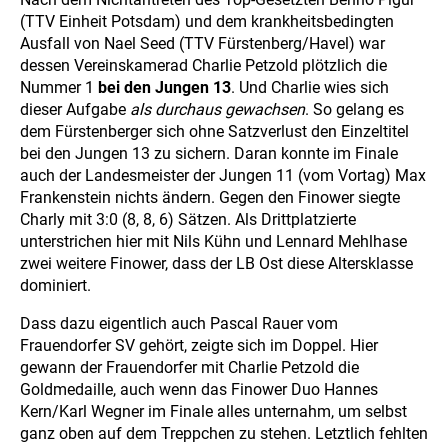
(TTV Einheit Potsdam) und dem krankheitsbedingten
Ausfall von Nael Seed (TTV Fürstenberg/Havel) war
dessen Vereinskamerad Charlie Petzold plötzlich die
Nummer 1
bei den Jungen 13
. Und Charlie wies sich
dieser Aufgabe
als durchaus gewachsen
. So gelang es
dem Fürstenberger sich ohne Satzverlust den Einzeltitel
bei den Jungen 13 zu sichern. Daran konnte im Finale
auch der Landesmeister der Jungen 11 (vom Vortag) Max
Frankenstein nichts ändern. Gegen den Finower siegte
Charly mit 3:0 (8, 8, 6) Sätzen. Als Drittplatzierte
unterstrichen hier mit Nils Kühn und Lennard Mehlhase
zwei weitere Finower, dass der LB Ost diese Altersklasse
dominiert.
Dass dazu eigentlich auch Pascal Rauer vom
Frauendorfer SV gehört, zeigte sich im Doppel. Hier
gewann der Frauendorfer mit Charlie Petzold die
Goldmedaille, auch wenn das Finower Duo Hannes
Kern/Karl Wegner im Finale alles unternahm, um selbst
ganz oben auf dem Treppchen zu stehen. Letztlich fehlten