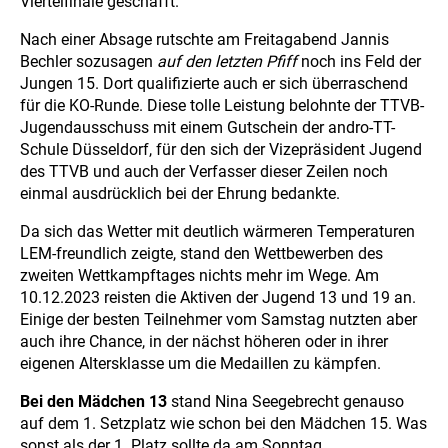
Viertelfinale geschafft.
Nach einer Absage rutschte am Freitagabend Jannis
Bechler sozusagen
auf den letzten Pfiff
noch ins Feld der
Jungen 15. Dort qualifizierte auch er sich überraschend
für die KO-Runde. Diese tolle Leistung belohnte der TTVB-
Jugendausschuss mit einem Gutschein der andro-TT-
Schule Düsseldorf, für den sich der Vizepräsident Jugend
des TTVB und auch der Verfasser dieser Zeilen noch
einmal ausdrücklich bei der Ehrung bedankte.
Da sich das Wetter mit deutlich wärmeren Temperaturen
LEM-freundlich zeigte, stand den Wettbewerben des
zweiten Wettkampftages nichts mehr im Wege. Am
10.12.2023 reisten die Aktiven der Jugend 13 und 19 an.
Einige der besten Teilnehmer vom Samstag nutzten aber
auch ihre Chance, in der nächst höheren oder in ihrer
eigenen Altersklasse um die Medaillen zu kämpfen.
Bei den Mädchen 13
stand Nina Seegebrecht genauso
auf dem 1. Setzplatz wie schon bei den Mädchen 15. Was
sonst als der 1. Platz sollte da am Sonntag