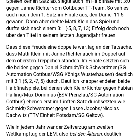
Spielen keinen Satz ab, siegte auch im Halbfinale mit 3:0
gegen Janne Richter vom Cottbuser TT-Team. So sah es
auch nach dem 1. Satz im Finale aus, den Daniel 11:5
gewann. Dann aber drehte Matti Klein das Spiel und
durfte sich nach einem 3:1 (-5, 8, 7, 13) Erfolg doch noch
über den Titel in seinem letzten Jugendjahr freuen.
Dass diese Freude eine doppelte war, lag an der Tatsache,
dass Matti Klein mit Janne Richter auch im Doppel auf
dem obersten Treppchen standen. Im Finale setzten sich
die beiden gegen Daniel Schmidt/Erik Schwerdtner (SG
Automation Cottbus/WSG Königs Wusterhausen) deutlich
mit 3:1 (5, 2, -7, 5) durch. Deutlich knapper endeten beide
Halbfinalspiele, bei denen sich Klein/Richter gegen Fabian
Halling/Max Dominius (ESV Prenzlau/SG Automation
Cottbus) ebenso erst im fünften Satz durchsetzten wie
Schmidt/Schwerdtner gegen Lasse Jacobs/Nicolas
Dachwitz (TTV Einheit Potsdam/SG Geltow).
Wie in jedem Jahr war der Zeitverzug am zweiten
Wettkampftag der LEM, also
bei den Älteren,
deutlich