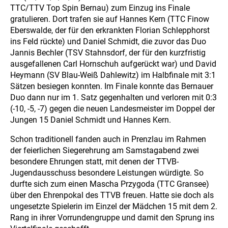
TTC/TTV Top Spin Bernau) zum Einzug ins Finale
gratulieren. Dort trafen sie auf Hannes Kern (TTC Finow
Eberswalde, der für den erkrankten Florian Schlepphorst
ins Feld rückte) und Daniel Schmidt, die zuvor das Duo
Jannis Bechler (TSV Stahnsdorf, der für den kurzfristig
ausgefallenen Carl Hornschuh aufgerückt war) und David
Heymann (SV Blau-Weiß Dahlewitz) im Halbfinale mit 3:1
Sätzen besiegen konnten. Im Finale konnte das Bernauer
Duo dann nur im 1. Satz gegenhalten und verloren mit 0:3
(-10, -5, -7) gegen die neuen Landesmeister im Doppel der
Jungen 15 Daniel Schmidt und Hannes Kern.
Schon traditionell fanden auch in Prenzlau im Rahmen
der feierlichen Siegerehrung am Samstagabend zwei
besondere Ehrungen statt, mit denen der TTVB-
Jugendausschuss besondere Leistungen würdigte. So
durfte sich zum einen Mascha Przygoda (TTC Gransee)
über den Ehrenpokal des TTVB freuen. Hatte sie doch als
ungesetzte Spielerin im Einzel der Mädchen 15 mit dem 2.
Rang in ihrer Vorrundengruppe und damit den Sprung ins