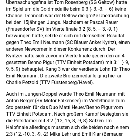
Überraschungsfinalist Tom Rosenberg (SG Geltow) hatte
im Spiel um die Goldmedaille beim 0:3 (- 3, -3, – 6) keine
Chance. Dennoch war der Geltow die große Überraschung
bei den 15jährigen Jungs. Nachdem er Pascal Rauer
(Frauendorfer SV) im Viertelfinale 3:2 (8, 5, – 3, -9, 1)
bezwungen hatte, setzte er sich mit demselben Resultat
gegen Theo Emil Neumann (SC Blauer Anker Kyritz), einen
anderen Newcomer in dieser Konkurrenz durch. Der
Kyritzer hatte sich zuvor im Viertelfinale gegen den an 4
gesetzten Benno Pigur (TTV Einheit Potsdam) mit 3:1 (- 9,
9, 5, 9) behauptet. Rang 3 war der verdiente Lohn für Theo
Emil Neumann. Die zweite Bronzemedaille ging hier an
Charlie Petzold (TTV Fürstenberg/Havel).
Auch im Jungen-Doppel wurde Theo Emil Neumann mit
Anton Berger (SV Motor Falkensee) im Viertelfinale zum
Stolperstein für das Duo Matti Heuer/Benno Pigur vom
TTV Einheit Potsdam. Nach großem Kampf besiegten sie
die Potsdamer mit 3:2 (-12, 15, 8, -9, 8) Sätzen. Im
Halbfinale allerdings mussten sich die beiden nach einem
2:3 (12, -10, 3, -9, -2) Mika Lehr und Emil Klar (Bernauer