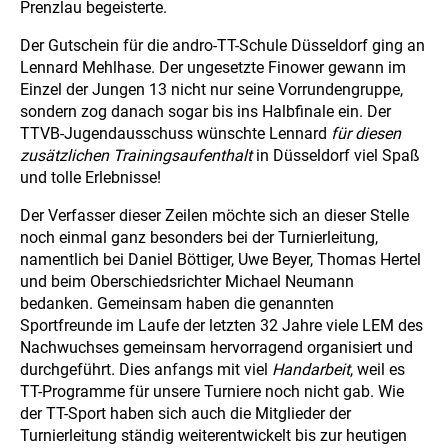
Prenzlau begeisterte.
Der Gutschein für die andro-TT-Schule Düsseldorf ging an
Lennard Mehlhase. Der ungesetzte Finower gewann im
Einzel der Jungen 13 nicht nur seine Vorrundengruppe,
sondern zog danach sogar bis ins Halbfinale ein. Der
TTVB-Jugendausschuss wünschte Lennard
für diesen
zusätzlichen Trainingsaufenthalt
in Düsseldorf viel Spaß
und tolle Erlebnisse!
Der Verfasser dieser Zeilen möchte sich an dieser Stelle
noch einmal ganz besonders bei der Turnierleitung,
namentlich bei Daniel Böttiger, Uwe Beyer, Thomas Hertel
und beim Oberschiedsrichter Michael Neumann
bedanken. Gemeinsam haben die genannten
Sportfreunde im Laufe der letzten 32 Jahre viele LEM des
Nachwuchses gemeinsam hervorragend organisiert und
durchgeführt. Dies anfangs mit viel
Handarbeit
, weil es
TT-Programme für unsere Turniere noch nicht gab. Wie
der TT-Sport haben sich auch die Mitglieder der
Turnierleitung ständig weiterentwickelt bis zur heutigen