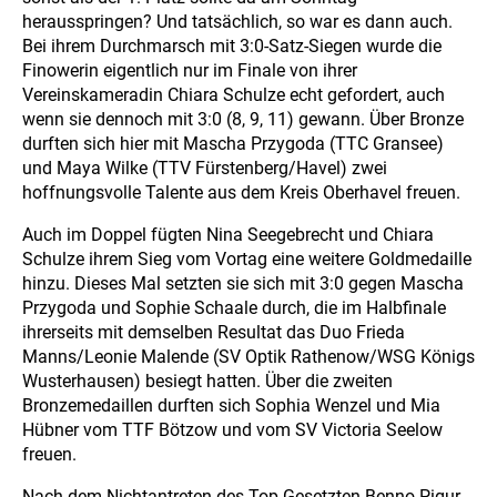
herausspringen? Und tatsächlich, so war es dann auch.
Bei ihrem Durchmarsch mit 3:0-Satz-Siegen wurde die
Finowerin eigentlich nur im Finale von ihrer
Vereinskameradin Chiara Schulze echt gefordert, auch
wenn sie dennoch mit 3:0 (8, 9, 11) gewann. Über Bronze
durften sich hier mit Mascha Przygoda (TTC Gransee)
und Maya Wilke (TTV Fürstenberg/Havel) zwei
hoffnungsvolle Talente aus dem Kreis Oberhavel freuen.
Auch im Doppel fügten Nina Seegebrecht und Chiara
Schulze ihrem Sieg vom Vortag eine weitere Goldmedaille
hinzu. Dieses Mal setzten sie sich mit 3:0 gegen Mascha
Przygoda und Sophie Schaale durch, die im Halbfinale
ihrerseits mit demselben Resultat das Duo Frieda
Manns/Leonie Malende (SV Optik Rathenow/WSG Königs
Wusterhausen) besiegt hatten. Über die zweiten
Bronzemedaillen durften sich Sophia Wenzel und Mia
Hübner vom TTF Bötzow und vom SV Victoria Seelow
freuen.
Nach dem Nichtantreten des Top-Gesetzten Benno Pigur