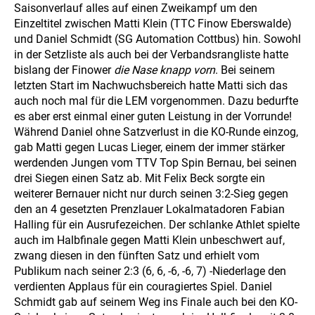
Saisonverlauf alles auf einen Zweikampf um den
Einzeltitel zwischen Matti Klein (TTC Finow Eberswalde)
und Daniel Schmidt (SG Automation Cottbus) hin. Sowohl
in der Setzliste als auch bei der Verbandsrangliste hatte
bislang der Finower
die Nase knapp vorn
. Bei seinem
letzten Start im Nachwuchsbereich hatte Matti sich das
auch noch mal für die LEM vorgenommen. Dazu bedurfte
es aber erst einmal einer guten Leistung in der Vorrunde!
Während Daniel ohne Satzverlust in die KO-Runde einzog,
gab Matti gegen Lucas Lieger, einem der immer stärker
werdenden Jungen vom TTV Top Spin Bernau, bei seinen
drei Siegen einen Satz ab. Mit Felix Beck sorgte ein
weiterer Bernauer nicht nur durch seinen 3:2-Sieg gegen
den an 4 gesetzten Prenzlauer Lokalmatadoren Fabian
Halling für ein Ausrufezeichen. Der schlanke Athlet spielte
auch im Halbfinale gegen Matti Klein unbeschwert auf,
zwang diesen in den fünften Satz und erhielt vom
Publikum nach seiner 2:3 (6, 6, -6, -6, 7) -Niederlage den
verdienten Applaus für ein couragiertes Spiel. Daniel
Schmidt gab auf seinem Weg ins Finale auch bei den KO-