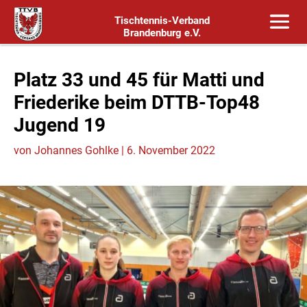
Tischtennis-Verband
Brandenburg e.V.
Platz 33 und 45 für Matti und
Friederike beim DTTB-Top48
Jugend 19
von
Johannes Gohlke
|
6. November 2022