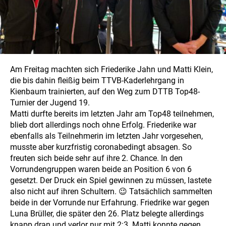
Am Freitag machten sich Friederike Jahn und Matti Klein,
die bis dahin fleißig beim TTVB-Kaderlehrgang in
Kienbaum trainierten, auf den Weg zum DTTB Top48-
Turnier der Jugend 19.
Matti durfte bereits im letzten Jahr am Top48 teilnehmen,
blieb dort allerdings noch ohne Erfolg. Friederike war
ebenfalls als Teilnehmerin im letzten Jahr vorgesehen,
musste aber kurzfristig coronabedingt absagen. So
freuten sich beide sehr auf ihre 2. Chance. In den
Vorrundengruppen waren beide an Position 6 von 6
gesetzt. Der Druck ein Spiel gewinnen zu müssen, lastete
also nicht auf ihren Schultern. 😉 Tatsächlich sammelten
beide in der Vorrunde nur Erfahrung. Friedrike war gegen
Luna Brüller, die später den 26. Platz belegte allerdings
knapp dran und verlor nur mit 2:3. Matti konnte gegen