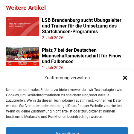
Weitere Artikel
LSB Brandenburg sucht Übungsleiter
und Trainer für die Umsetzung des
Startchancen-Programms
2. Juli 2026
Platz 7 bei der Deutschen
Mannschaftsmeisterschaft für Finow
und Falkensee
1. Juli 2026
Zustimmung verwalten
Neuer Teilnehmerrekord und Finower
Dominanz beim
Um dir ein optimales Erlebnis zu bieten, verwenden wir Technologien wie
Landesmannschaftspokal U11/13
Cookies, um Geräteinformationen zu speichern und/oder darauf
22. Juni 2026
zuzugreifen. Wenn du diesen Technologien zustimmst, können wir Daten
wie das Surfverhalten oder eindeutige IDs auf dieser Website verarbeiten.
Wenn du deine Zustimmung nicht erteilst oder zurückziehst, können
« Ältere Einträge
bestimmte Merkmale und Funktionen beeinträchtigt werden.
Akzeptieren