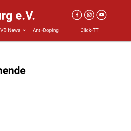
rg e.V.
Click-TT
TVB News
Anti-Doping
nende