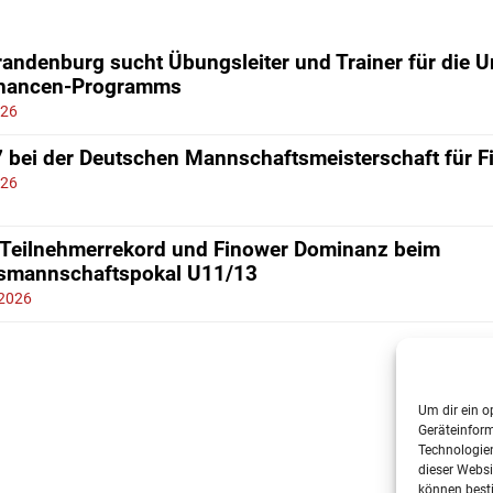
andenburg sucht Übungsleiter und Trainer für die 
chancen-Programms
026
7 bei der Deutschen Mannschaftsmeisterschaft für 
026
 Teilnehmerrekord und Finower Dominanz beim
smannschaftspokal U11/13
 2026
Um dir ein o
Geräteinfor
Technologien
dieser Websi
können best