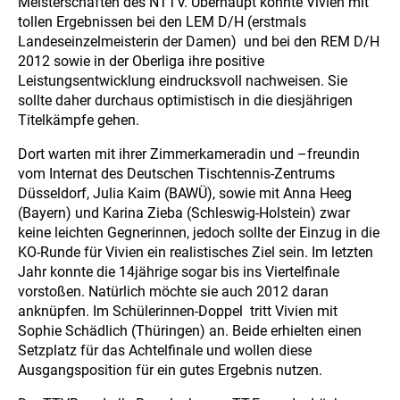
Meisterschaften des NTTV. Überhaupt konnte Vivien mit
tollen Ergebnissen bei den LEM D/H (erstmals
Landeseinzelmeisterin der Damen) und bei den REM D/H
2012 sowie in der Oberliga ihre positive
Leistungsentwicklung eindrucksvoll nachweisen. Sie
sollte daher durchaus optimistisch in die diesjährigen
Titelkämpfe gehen.
Dort warten mit ihrer Zimmerkameradin und –freundin
vom Internat des Deutschen Tischtennis-Zentrums
Düsseldorf, Julia Kaim (BAWÜ), sowie mit Anna Heeg
(Bayern) und Karina Zieba (Schleswig-Holstein) zwar
keine leichten Gegnerinnen, jedoch sollte der Einzug in die
KO-Runde für Vivien ein realistisches Ziel sein. Im letzten
Jahr konnte die 14jährige sogar bis ins Viertelfinale
vorstoßen. Natürlich möchte sie auch 2012 daran
anknüpfen. Im Schülerinnen-Doppel tritt Vivien mit
Sophie Schädlich (Thüringen) an. Beide erhielten einen
Setzplatz für das Achtelfinale und wollen diese
Ausgangsposition für ein gutes Ergebnis nutzen.