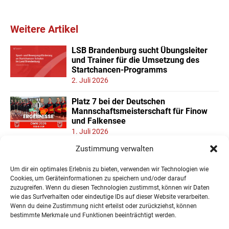
Weitere Artikel
LSB Brandenburg sucht Übungsleiter
und Trainer für die Umsetzung des
Startchancen-Programms
2. Juli 2026
Platz 7 bei der Deutschen
Mannschaftsmeisterschaft für Finow
und Falkensee
1. Juli 2026
Zustimmung verwalten
Neuer Teilnehmerrekord und Finower
Dominanz beim
Um dir ein optimales Erlebnis zu bieten, verwenden wir Technologien wie
Landesmannschaftspokal U11/13
Cookies, um Geräteinformationen zu speichern und/oder darauf
22. Juni 2026
zuzugreifen. Wenn du diesen Technologien zustimmst, können wir Daten
wie das Surfverhalten oder eindeutige IDs auf dieser Website verarbeiten.
Wenn du deine Zustimmung nicht erteilst oder zurückziehst, können
« Ältere Einträge
bestimmte Merkmale und Funktionen beeinträchtigt werden.