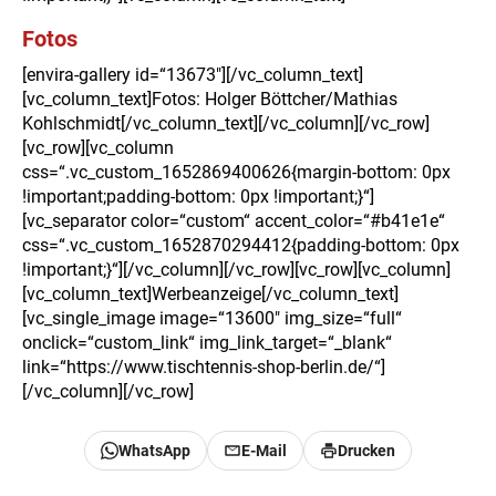
Fotos
[envira-gallery id=“13673″][/vc_column_text]
[vc_column_text]Fotos: Holger Böttcher/Mathias
Kohlschmidt[/vc_column_text][/vc_column][/vc_row]
[vc_row][vc_column
css=“.vc_custom_1652869400626{margin-bottom: 0px
!important;padding-bottom: 0px !important;}“]
[vc_separator color=“custom“ accent_color=“#b41e1e“
css=“.vc_custom_1652870294412{padding-bottom: 0px
!important;}“][/vc_column][/vc_row][vc_row][vc_column]
[vc_column_text]Werbeanzeige[/vc_column_text]
[vc_single_image image=“13600″ img_size=“full“
onclick=“custom_link“ img_link_target=“_blank“
link=“https://www.tischtennis-shop-berlin.de/“]
[/vc_column][/vc_row]
WhatsApp
E-Mail
Drucken