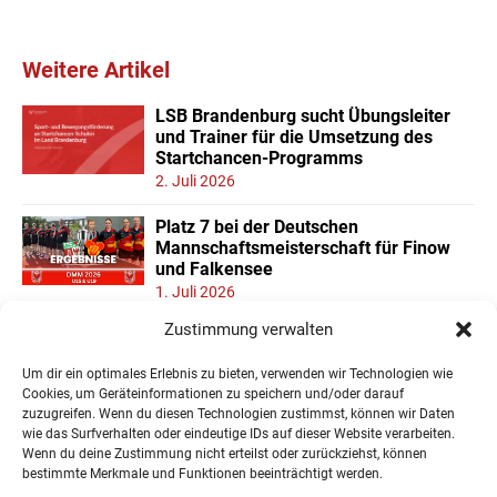
Weitere Artikel
LSB Brandenburg sucht Übungsleiter
und Trainer für die Umsetzung des
Startchancen-Programms
2. Juli 2026
Platz 7 bei der Deutschen
Mannschaftsmeisterschaft für Finow
und Falkensee
1. Juli 2026
Zustimmung verwalten
Neuer Teilnehmerrekord und Finower
Dominanz beim
Um dir ein optimales Erlebnis zu bieten, verwenden wir Technologien wie
Landesmannschaftspokal U11/13
Cookies, um Geräteinformationen zu speichern und/oder darauf
22. Juni 2026
zuzugreifen. Wenn du diesen Technologien zustimmst, können wir Daten
wie das Surfverhalten oder eindeutige IDs auf dieser Website verarbeiten.
Wenn du deine Zustimmung nicht erteilst oder zurückziehst, können
« Ältere Einträge
bestimmte Merkmale und Funktionen beeinträchtigt werden.